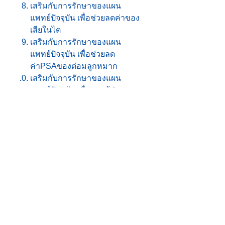
เสริมกับการรักษาของแผน
แพทย์ปัจจุบัน เพื่อช่วยลดค่าของ
เสียในไต
เสริมกับการรักษาของแผน
แพทย์ปัจจุบัน เพื่อช่วยลด
ค่าPSAของต่อมลูกหมาก
เสริมกับการรักษาของแผน
แพทย์ปัจจุบัน เพื่อดูแลผู้ป่วย
มะเร็งให้แข็งแรงและฟื้นตัวเร็ว
ขึ้น
ส่วนผสม
สารสกัดจากถั่งเช่า 350 มก.
เบต้ากลูแคน 10 มก.
แอล-กลูต้าไธโอน 10 มก.
คอลลาเจน 30 มก.
แคปซูล ผลิตจากพืช
อัตราการรับประทานบำรุง