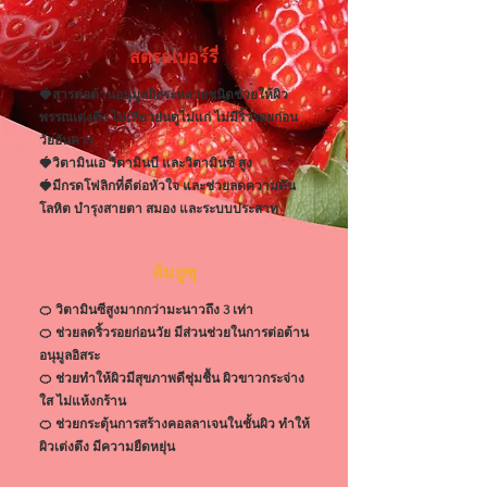
สตรอเบอร์รี่
🍓สารต่อต้านอนุมูลอิสระหลายชนิดช่วยให้ผิว
พรรณเต่งตึง ไม่เหี่ยวย่นดูไม่แก่ ไม่มีริ้วรอยก่อน
วัยอันควร
🍓วิตามินเอ วิตามินบี และวิตามินซี สูง
🍓มีกรดโฟลิกที่ดีต่อหัวใจ และช่วยลดความดัน
โลหิต บำรุงสายตา สมอง และระบบประสาท
ส้มยูซุ
🍊 วิตามินซีสูงมากกว่ามะนาวถึง 3 เท่า
🍊 ช่วยลดริ้วรอยก่อนวัย มีส่วนช่วยในการต่อต้าน
อนุมูลอิสระ
🍊 ช่วยทำให้ผิวมีสุขภาพดีชุ่มชื้น ผิวขาวกระจ่าง
ใส ไม่แห้งกร้าน
🍊 ช่วยกระตุ้นการสร้างคอลลาเจนในชั้นผิว ทำให้
ผิวเต่งตึง มีความยืดหยุ่น