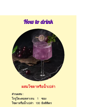
How to drink
ผสมโซดาหรือน้ำเปล่า
ส่วนผสม :
โกรูโดะคอลลาเจน 1 ซอง
โซดาหรือน้ำเปล่า 100 มิลลิลิตร